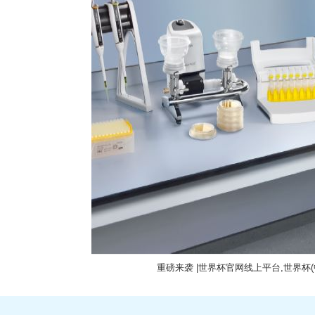
重磅来袭 |世界杯官网线上平台,世界杯